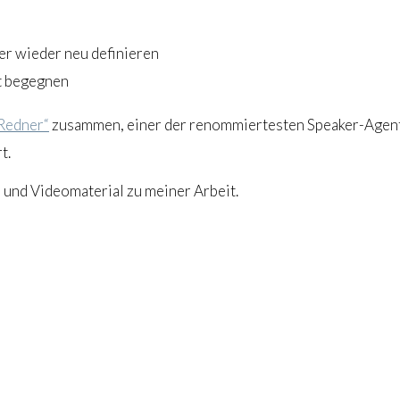
er wieder neu definieren
t begegnen
 Redner“
zusammen, einer der renommiertesten Speaker-Agentu
t.
- und Videomaterial zu meiner Arbeit.