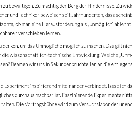
zu bewältigen. Zu mächtig der Berg der Hindernisse. Zu widr
rscher und Techniker beweisen seit Jahrhunderten, dass sche
rizonts, ob man eine Herausforderung als „unmöglich“ ablehnt 
chbaren verschieben lernen.
denken, um das Unmögliche möglich zu machen. Das gilt nicht
für die wissenschaftlich-technische Entwicklung: Welche „Un
isen? Beamen wir uns in Sekundenbruchteilen an die entlegen
d Experiment inspirierend miteinander verbindet, lasse ich d
gliches durchaus machbar ist. Faszinierende Experimente rütt
alten. Die Vortragsbühne wird zum Versuchslabor der unend